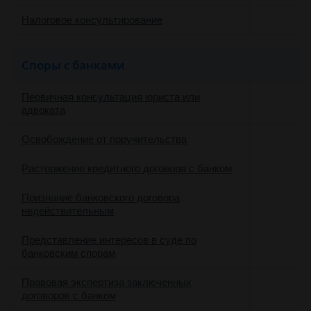
Налоговое консультирование
Споры с банками
Первичная консультация юриста или
адвоката
Освобождение от поручительства
Расторжение кредитного договора с банком
Признание банковского договора
недействительным
Представление интересов в суде по
о
банковским спорам
Правовая экспертиза заключенных
договоров с банком