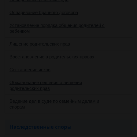
Оспаривание брачного договора
Установление порядка общения родителей с
ребенком
Лишение родительских прав
Восстановление в родительских правах
Составление исков
Обжалование решения о лишении
родительских прав
Ведение дел в суде по семейным делам и
о
спорам
Наследственные споры