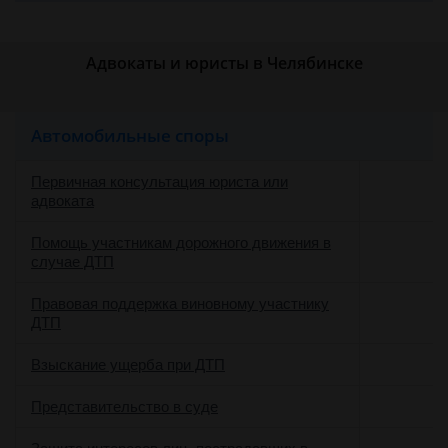
Адвокаты и юристы в Челябинске
Автомобильные споры
Первичная консультация юриста или
адвоката
Помощь участникам дорожного движения в
случае ДТП
Правовая поддержка виновному участнику
ДТП
о
Взыскание ущерба при ДТП
о
Представительство в суде