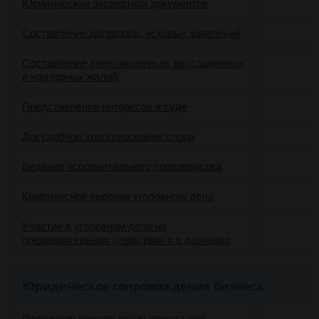
Юридическая экспертиза документов
Составление договоров, исковых заявлений
Составление апелляционных, кассационных
и надзорных жалоб
о
Представление интересов в суде
о
Досудебное урегулирование спора
о
Ведение исполнительного производства
о
Комплексное ведение уголовного дела
Участие в уголовном деле на
о
предварительном следствии и в дознании
Юридическое сопровождение бизнеса
Первичная консультация юриста или