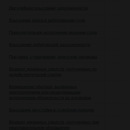
Досудебное взыскание задолженности
о
Взыскание долга в арбитражном суде
о
Принудительное исполнение решения суда
Взысканию дебиторской задолженности
Поставка, страхование, агентские договоры
Возврат денежных средств, полученных по
недействительной сделке
Возмещение убытков, вызванных
неисполнением или ненадлежащим
исполнением обязательств из договоров
Взыскание неустойки в судебном порядке
Возврат денежных средств, полученных при
неосновательном обогащении