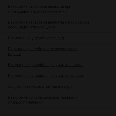
Взыскание страховой выплаты при
ликвидации страховой компании
Взыскание страховой выплаты с Российской
ассоциации страховщиков
о
Возмещение ущерба через суд
Взыскание ущерба после несчастного
случая
Возмещение ущерба в результате пожара
Возмещение ущерба в результате залива
о
Защита интересов ответчика в суде
Взыскание со страховой компании или
стоимости лечения