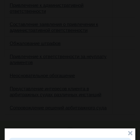
Привлечение к административной
ответственности
Составление заявления о привлечении к
административной ответственности
Обжалование штрафов
Привлечение к ответственности за неуплату
алиментов
Неосновательное обогащение
Представление интересов клиента в
арбитражных судах различных инстанций
Сопровождение решений арбитражного суда