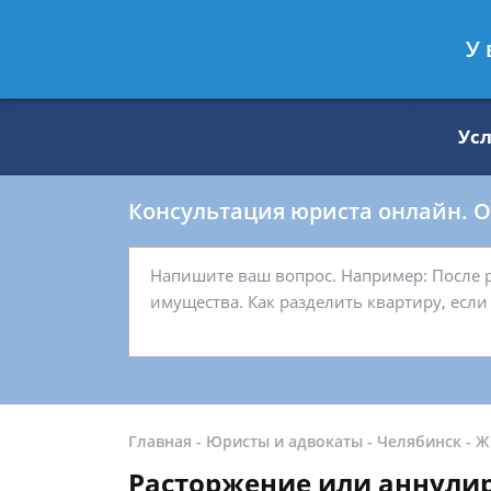
Москва
Санкт-Петербург
У 
8 499 938-59-27
8 812 509-27-
Ус
Консультация юриста онлайн. От
Главная
-
Юристы и адвокаты
-
Челябинск
-
Ж
Расторжение или аннули