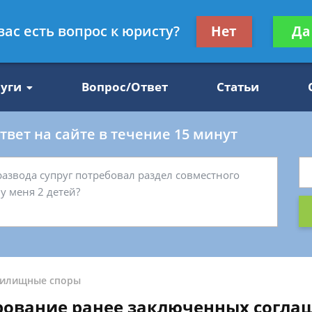
Получите консул
вас есть вопрос к юристу?
Нет
Да
47
бес
луги
Вопрос/Ответ
Статьи
вет на сайте в течение 15 минут
илищные споры
рование ранее заключенных согла