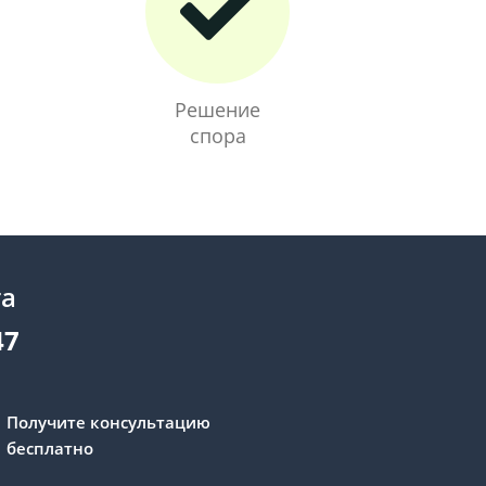
Решение
спора
та
47
Получите консультацию
бесплатно