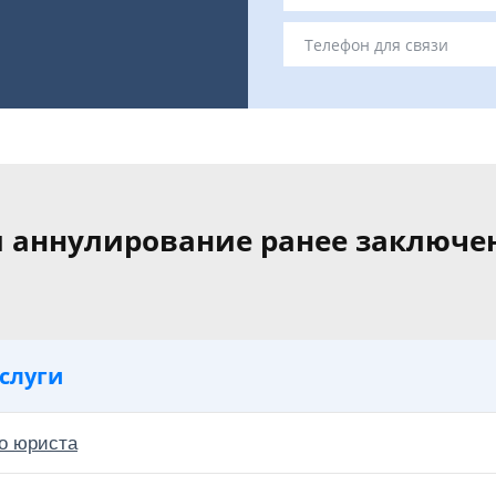
и аннулирование ранее заключе
слуги
о юриста