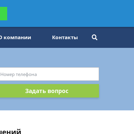
ьтацию
Задать вопрос
платно
О компании
Контакты
Задать вопрос
шений