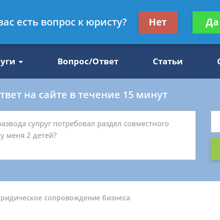
Получите консул
вас есть вопрос к юристу?
Нет
Да
47
бес
луги
Вопрос/Ответ
Статьи
вет на сайте в течение 15 минут
ридическое сопровождение бизнеса