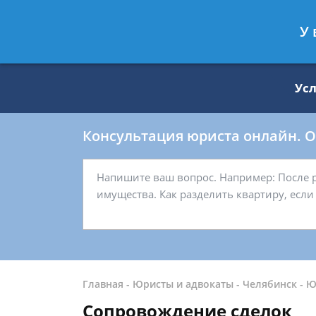
Москва
Санкт-Петербург
У 
8 499 938-59-27
8 812 509-27-
Ус
Консультация юриста онлайн. От
Главная
-
Юристы и адвокаты
-
Челябинск
-
Ю
Сопровождение сделок