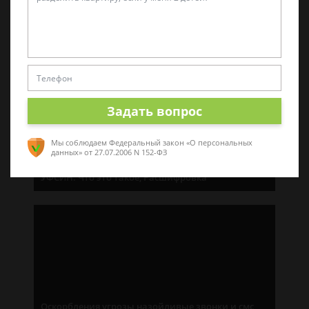
Расторжение брака с осужденным
Задать вопрос
Мы соблюдаем Федеральный закон «О персональных
данных»
от 27.07.2006 N 152-ФЗ
УФСИН: Что это такое, Расшифровка
Оскорбления угрозы назойливые звонки и смс