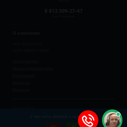
Москва
8 812 509-27-47
Санкт-Петербург
О компании
ИНН 8922221610
ОГРН 1084552123105
Задать вопрос
Форма обратной связи
О компании
Контакты
Вакансии
Карта сайта
Политика персональных данных
У вас есть вопрос к юристу?
©2019-2026 Все права защищены.
Нет
Да