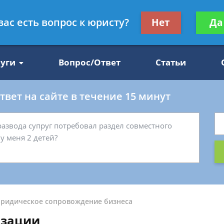
Получите консул
вас есть вопрос к юристу?
Нет
Да
47
бес
луги
Вопрос/Ответ
Статьи
вет на сайте в течение 15 минут
ридическое сопровождение бизнеса
изации