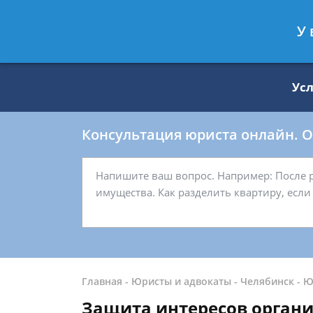
Москва
Санкт-Петербург
У 
8 499 938-59-27
8 812 509-27-
Ус
Консультация юриста онлайн. От
Главная
-
Юристы и адвокаты
-
Челябинск
-
Ю
Защита интересов орган