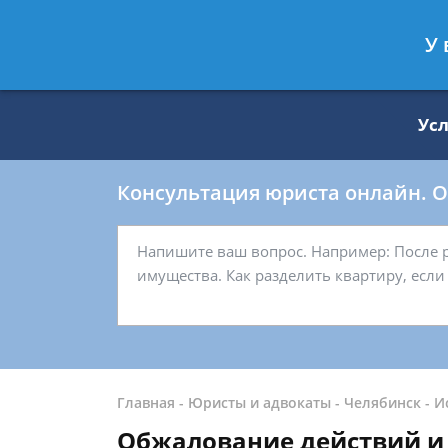
Москва
Санкт-Петербург
У 
8 499 938-59-27
8 812 509-27-
Ус
Консультация юриста онлайн. От
Главная
-
Юристы и адвокаты
-
Челябинск
-
И
Обжалование действий и 