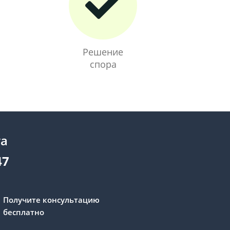
Решение
спора
та
47
Получите консультацию
бесплатно