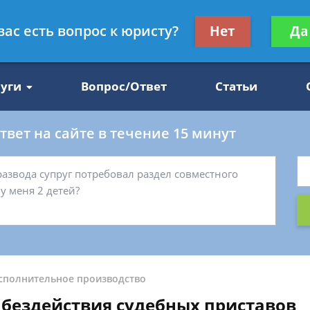
Получите консул
вас есть вопрос к юристу?
Нет
Да
47
бес
луги
Вопрос/Ответ
Статьи
вет на сайте в течение 15 минут
сполнительное производство
бездействия судебных приставов