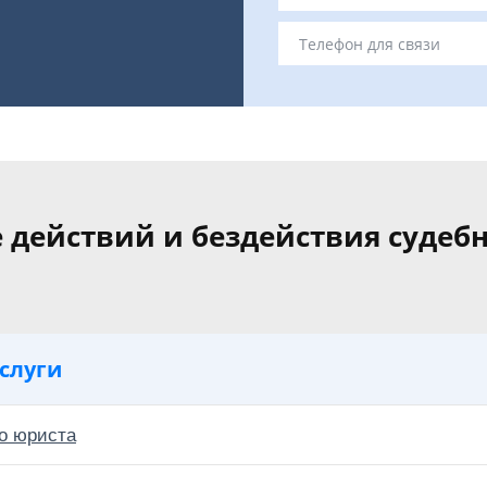
действий и бездействия судеб
слуги
о юриста