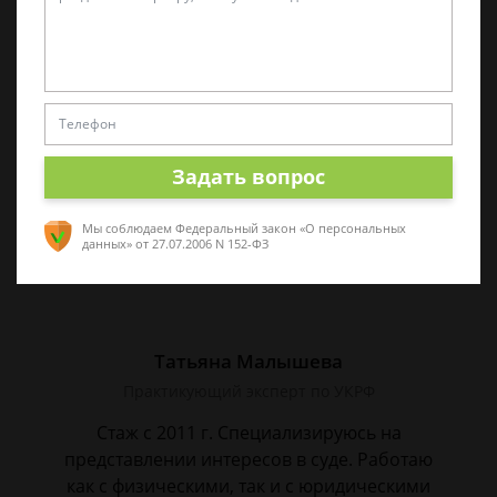
Виктор Корнеев
Cпециалист по уголовному праву
Стаж работы 18 лет. Большой стаж службы в
следственных органах.
Задать вопрос
Мы соблюдаем Федеральный закон «О персональных
данных»
от 27.07.2006 N 152-ФЗ
Татьяна Малышева
Практикующий эксперт по УКРФ
Стаж с 2011 г. Специализируюсь на
представлении интересов в суде. Работаю
как с физическими, так и с юридическими