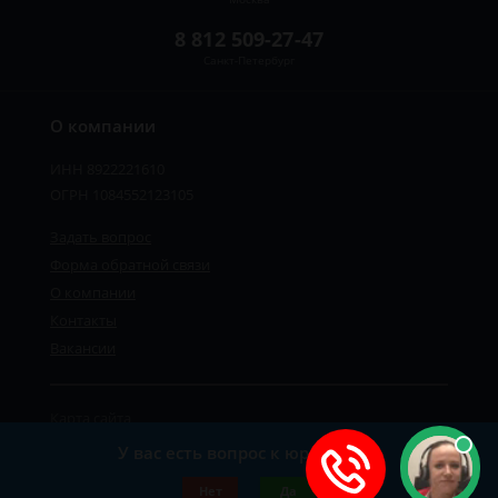
8 812 509-27-47
Санкт-Петербург
О компании
ИНН 8922221610
ОГРН 1084552123105
Задать вопрос
Форма обратной связи
О компании
Контакты
Вакансии
Карта сайта
Политика персональных данных
У вас есть вопрос к юристу?
©2019-2026 Все права защищены.
Нет
Да