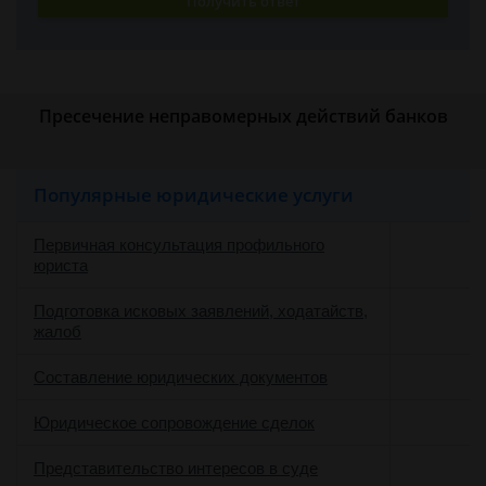
Получить ответ
Пресечение неправомерных действий банков
Популярные юридические услуги
Первичная консультация профильного
юриста
Подготовка исковых заявлений, ходатайств,
жалоб
Составление юридических документов
Юридическое сопровождение сделок
о
Представительство интересов в суде