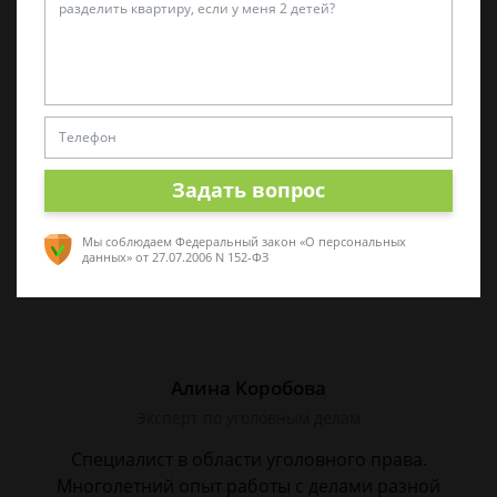
Виктор Корнеев
Cпециалист по уголовному праву
Стаж работы 18 лет. Большой стаж службы в
следственных органах.
Задать вопрос
Мы соблюдаем Федеральный закон «О персональных
данных»
от 27.07.2006 N 152-ФЗ
Алина Коробова
Эксперт по уголовным делам
Специалист в области уголовного права.
Многолетний опыт работы с делами разной