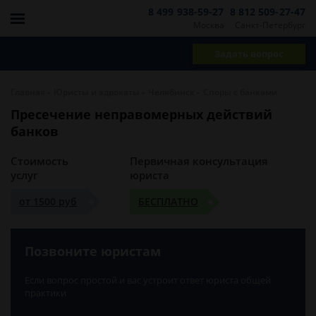
8 499 938-59-27
8 812 509-27-47
Москва
Санкт-Петербург
Задать вопрос
-
-
-
Главная
Юристы и адвокаты
Челябинск
Споры с банками
Пресечение неправомерных действий
банков
Стоимость
Первичная консультация
услуг
юриста
от 1500 руб
БЕСПЛАТНО
Позвоните юристам
Если вопрос простой и вас устроит ответ юриста общей
практики