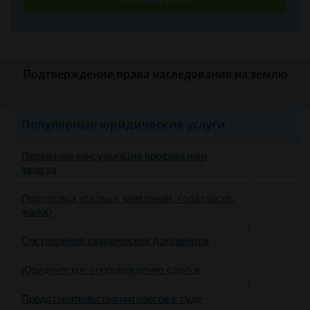
Получить ответ
Подтверждение права наследования на землю
Популярные юридические услуги
Первичная консультация профильного
юриста
Подготовка исковых заявлений, ходатайств,
жалоб
Составление юридических документов
Юридическое сопровождение сделок
о
Представительство интересов в суде