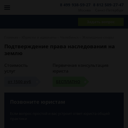
8 499 938-59-27
8 812 509-27-47
Москва
Санкт-Петербург
Задать вопрос
-
-
-
Главная
Юристы и адвокаты
Челябинск
Жилищные споры
Подтверждение права наследования на
землю
Стоимость
Первичная консультация
услуг
юриста
от 1500 руб
БЕСПЛАТНО
Позвоните юристам
Если вопрос простой и вас устроит ответ юриста общей
практики