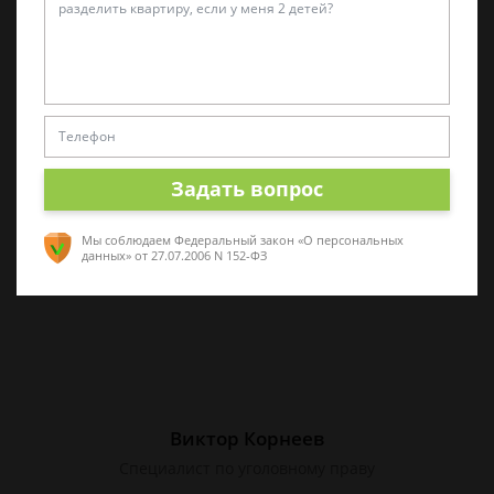
Алина Коробова
Эксперт по уголовным делам
Специалист в области уголовного права.
Многолетний опыт работы с делами разной
сложности. Помогу разобраться в ситуации,
Задать вопрос
проконсультирую по срочным вопросам
Мы соблюдаем Федеральный закон «О персональных
данных»
от 27.07.2006 N 152-ФЗ
Виктор Корнеев
Cпециалист по уголовному праву