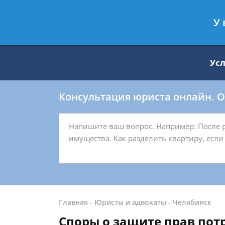
Москва
Санкт-Петербург
У 
8 499 938-59-27
8 812 509-27-
Ус
Консультация юриста онлайн. От
Главная
-
Юристы и адвокаты
-
Челябинск
Споры о защите прав пот