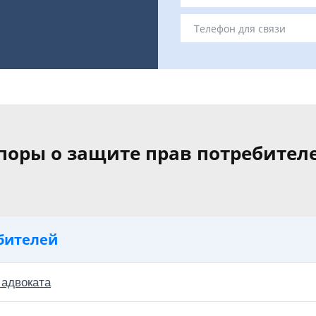
поры о защите прав потребител
бителей
 адвоката