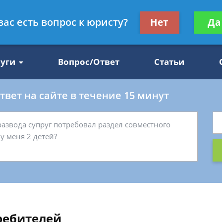
Получите консул
вас есть вопрос к юристу?
Нет
Да
47
бес
луги
Вопрос/Ответ
Статьи
вет на сайте в течение 15 минут
ребителей