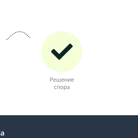
Решение
спора
та