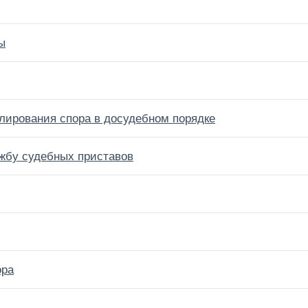
ы
улирования спора в досудебном порядке
ужбу судебных приставов
ора