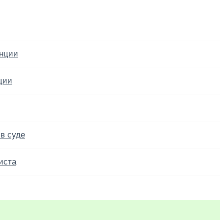
анции
ции
в суде
иста