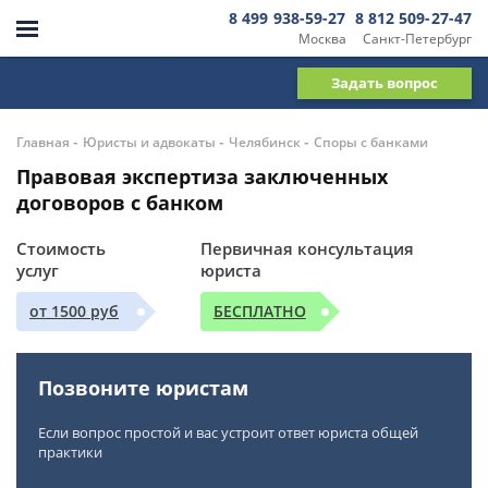
8 499 938-59-27
8 812 509-27-47
Москва
Санкт-Петербург
Задать вопрос
-
-
-
Главная
Юристы и адвокаты
Челябинск
Споры с банками
Правовая экспертиза заключенных
договоров с банком
Стоимость
Первичная консультация
услуг
юриста
от 1500 руб
БЕСПЛАТНО
Позвоните юристам
Если вопрос простой и вас устроит ответ юриста общей
практики