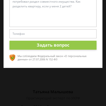
Виктор Корнеев
Cпециалист по уголовному праву
Стаж работы 18 лет. Большой стаж службы в
следственных органах.
Задать вопрос
Мы соблюдаем Федеральный закон «О персональных
данных»
от 27.07.2006 N 152-ФЗ
Татьяна Малышева
Практикующий эксперт по УКРФ