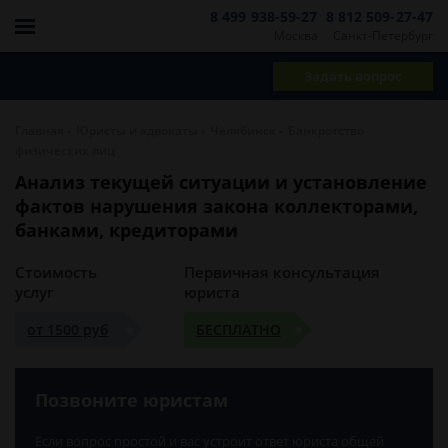
8 499 938-59-27
8 812 509-27-47
Москва
Санкт-Петербург
Задать вопрос
-
-
-
Главная
Юристы и адвокаты
Челябинск
Банкротство
физических лиц
Анализ текущей ситуации и установление
фактов нарушения закона коллекторами,
банками, кредиторами
Стоимость
Первичная консультация
услуг
юриста
от 1500 руб
БЕСПЛАТНО
Позвоните юристам
Если вопрос простой и вас устроит ответ юриста общей