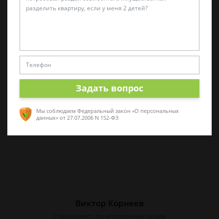
Татьяна Малышева
Практикующий эксперт по УКРФ
Стаж с 2011 г. Специализируюсь на
представлении интересов в суде. Работаю
как с физическими, так и с юридическими
Задать вопрос
лицами.
Мы соблюдаем Федеральный закон «О персональных
данных»
от 27.07.2006 N 152-ФЗ
Виктор Корнеев
Cпециалист по уголовному праву