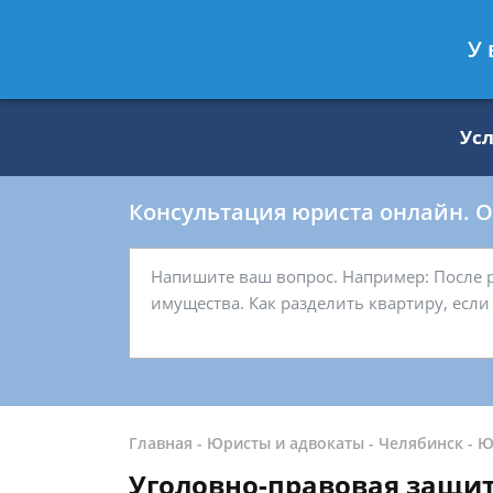
Москва
Санкт-Петербург
У 
8 499 938-59-27
8 812 509-27-
Ус
Консультация юриста онлайн. От
Главная
-
Юристы и адвокаты
-
Челябинск
-
Ю
Уголовно-правовая защит