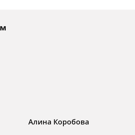
ам
Алина Коробова