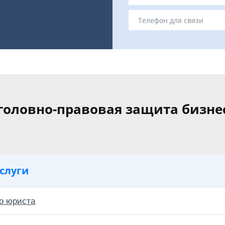
головно-правовая защита бизне
слуги
о юриста