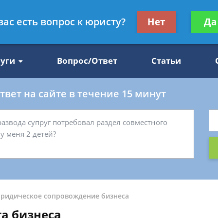
Получите консул
вас есть вопрос к юристу?
Нет
Да
47
бес
луги
Вопрос/Ответ
Статьи
вет на сайте в течение 15 минут
ридическое сопровождение бизнеса
а бизнеса