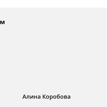
ам
Алина Коробова