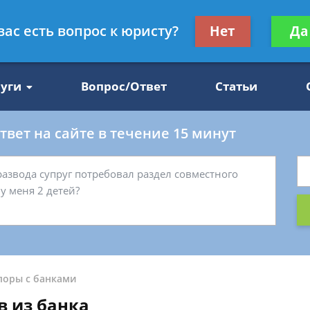
Получите консул
вас есть вопрос к юристу?
Нет
Да
47
бес
луги
Вопрос/Ответ
Статьи
вет на сайте в течение 15 минут
поры с банками
в из банка