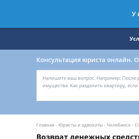
Москва
Санкт-Петербург
У 
8 499 938-59-27
8 812 509-27-
Ус
Консультация юриста онлайн. От
Главная
-
Юристы и адвокаты
-
Челябинск
-
С
Возврат денежных средст