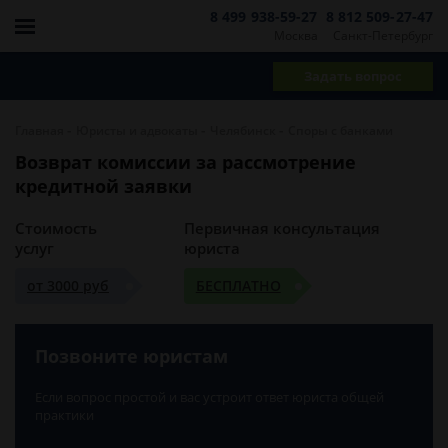
8 499 938-59-27
8 812 509-27-47
Москва
Санкт-Петербург
Задать вопрос
-
-
-
Главная
Юристы и адвокаты
Челябинск
Споры с банками
Возврат комиссии за рассмотрение
кредитной заявки
Стоимость
Первичная консультация
услуг
юриста
от 3000 руб
БЕСПЛАТНО
Позвоните юристам
Если вопрос простой и вас устроит ответ юриста общей
практики