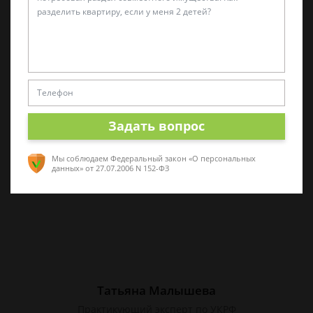
Алина Коробова
Эксперт по уголовным делам
Специалист в области уголовного права.
Многолетний опыт работы с делами разной
сложности. Помогу разобраться в ситуации,
Задать вопрос
проконсультирую по срочным вопросам
Мы соблюдаем Федеральный закон «О персональных
данных»
от 27.07.2006 N 152-ФЗ
Татьяна Малышева
Практикующий эксперт по УКРФ