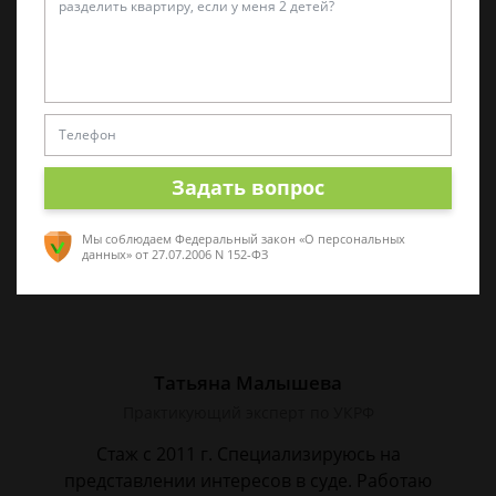
Виктор Корнеев
Cпециалист по уголовному праву
Стаж работы 18 лет. Большой стаж службы в
следственных органах.
Задать вопрос
Мы соблюдаем Федеральный закон «О персональных
данных»
от 27.07.2006 N 152-ФЗ
Татьяна Малышева
Практикующий эксперт по УКРФ
Стаж с 2011 г. Специализируюсь на
представлении интересов в суде. Работаю