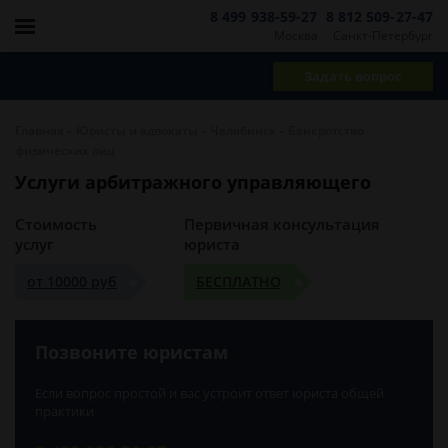
8 499 938-59-27
8 812 509-27-47
Москва
Санкт-Петербург
Задать вопрос
-
-
-
Главная
Юристы и адвокаты
Челябинск
Банкротство
физических лиц
Услуги арбитражного управляющего
Стоимость
Первичная консультация
услуг
юриста
от 10000 руб
БЕСПЛАТНО
Позвоните юристам
Если вопрос простой и вас устроит ответ юриста общей
практики