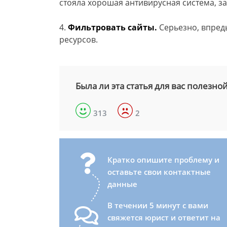
стояла хорошая антивирусная система, з
4.
Фильтровать сайты.
Серьезно, впред
ресурсов.
Была ли эта статья для вас полезно
313
2
Кратко опишите проблему и
оставьте свои контактные
данные
В течении 5 минут с вами
свяжется юрист и ответит на