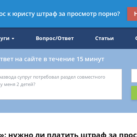
Получите консул
рос к юристу штраф за просмотр порно?
47
бес
луги
Вопрос/Ответ
Статьи
вет на сайте в течение 15 минут
»: нужно ли платить штраф за про