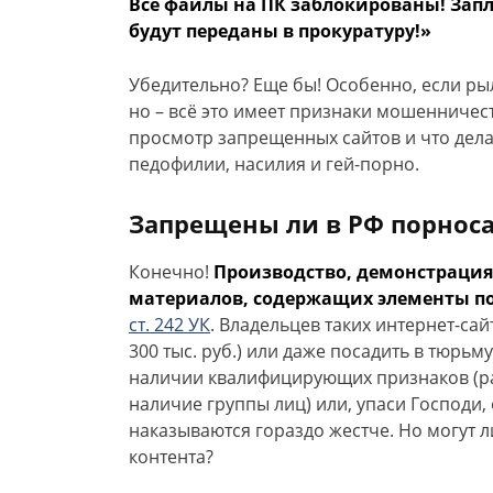
Все файлы на ПК заблокированы! Зап
будут переданы в прокуратуру!»
Убедительно? Еще бы! Особенно, если ры
но – всё это имеет признаки мошенничест
просмотр запрещенных сайтов и что дела
педофилии, насилия и гей-порно.
Запрещены ли в РФ порнос
Конечно!
Производство, демонстрация
материалов, содержащих элементы пор
ст. 242 УК
. Владельцев таких интернет-сай
300 тыс. руб.) или даже посадить в тюрьм
наличии квалифицирующих признаков (ра
наличие группы лиц) или, упаси Господи, 
наказываются гораздо жестче. Но могут л
контента?