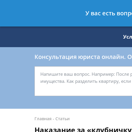
Москва
Санкт-Петербург
У вас есть воп
8 499 938-59-27
8 812 509-27-
Ус
Консультация юриста онлайн. От
Главная
-
Статьи
Наказание за «клубничку