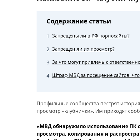
Содержание статьи
Запрещены ли в РФ порносайты?
Запрещен ли их просмотр?
За что могут привлечь к ответственн
Штраф МВД за посещение сайтов: что
Профильные сообщества пестрят историям
просмотр «клубнички». Им приходят соо
«МВД обнаружило использование ПК с
просмотра, копирования и распростра