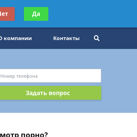
ьтацию
Нет
Да
Задать вопрос
платно
О компании
Контакты
Задать вопрос
смотр порно?