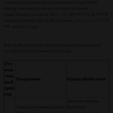
сложно разграничить с реальным покушением.
Между тем наказания за эти преступления
существенно разнятся: по ч.1 ст 105 РФ 9 ст.30 УК РФ
можно получить до 15 лет тюрьмы, а по ч.1 ст. 119 УК
РФ - всего 2 года.
Для удобства представим разграничение данных
составов преступлений в таблице.
Отл
ичи
тель
Покушение
Угроза убийством
ный
приз
нак
Запугать жертву.
Лишить человека жизни.
Вероятно,