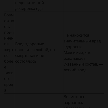
недостаточной
дозировка яда
Возм
ожно
сть
прич
Не наносится
инен
значительный вред
ия
Вред здоровью
здоровью.
жерт
наносится любой, но
Максимум, что
ве
смерть так и не
охватывает
боле
состоялось
указанный состав, —
е
легкий вред
тяжк
ого
вред
а
Возможны
варианты: