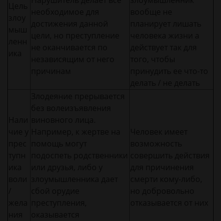
Нарушитель делает всё
злоумышленник
Цель
необходимое для
вообще не
злоу
достижения данной
планирует лишать
мыш
цели, но преступление
человека жизни а
ленн
не оканчивается по
действует так для
ика
независящим от него
того, чтобы
причинам
принудить ее что-то
делать / не делать
Злодеяние прерывается
без волеизъявления
Нали
виновного лица.
чие у
Например, к жертве на
Человек имеет
прес
помощь могут
возможность
тупн
подоспеть родственники
совершить действия
ика
или друзья, либо у
для причинения
воли
злоумышленника дает
смерти кому-либо,
/
сбой орудие
но добровольно
жела
преступления,
отказывается от них
ния
оказывается