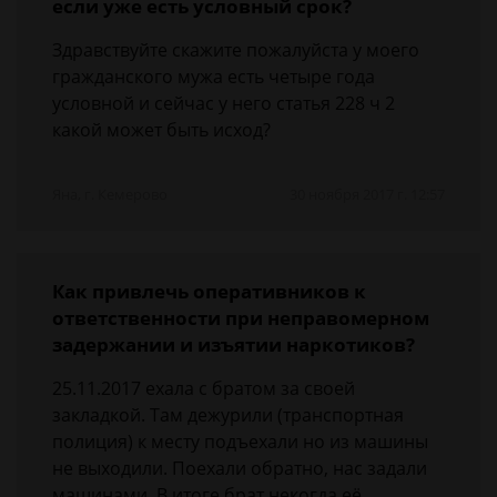
если уже есть условный срок?
Здравствуйте скажите пожалуйста у моего
гражданского мужа есть четыре года
условной и сейчас у него статья 228 ч 2
какой может быть исход?
Яна, г. Кемерово
30 ноября 2017 г. 12:57
Как привлечь оперативников к
ответственности при неправомерном
задержании и изъятии наркотиков?
25.11.2017 ехала с братом за своей
закладкой. Там дежурили (транспортная
полиция) к месту подъехали но из машины
не выходили. Поехали обратно, нас задали
машинами. В итоге брат некогда её