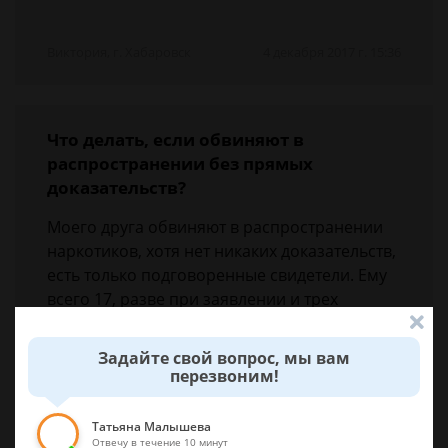
Виктория, г. Хабаровск
4 декабря 2017 г. 15:36
Что делать, если обвиняют в
распространении без прямых
доказательств?
Моего друга обвиняют в распространении
наркотиков, хотя нет никаких доказательств,
есть только подговоренные свидетели. Ему
всего 17, разве при заявлении и трех
свидетелей его могут привлечь по
малолетки?
Задайте свой вопрос, мы вам
перезвоним!
Олег, г. Новосибирск
4 декабря 2017 г. 21:39
Татьяна Малышева
Отвечу в течение 10 минут