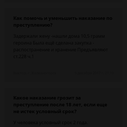
Как помочь и уменьшить наказание по
преступлению?
Задержали жену -нашли дома 10,5 грамм
героина Была ещё сделана закупка -
распостранение и хранение Предъявляют
ст.228 ч.1
Виктор, г. Железногорск
5 декабря 2017 г. 21:19
Какое наказание грозит за
преступление после 18 лет, если еще
не истек условный срок?
У человека условный срок 2 года.