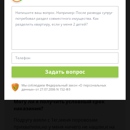
Возможно ли получить условный срок
по статье 228 часть 2?
Здравствуйте. Меня обвиняют по ч.2 ст. 228
ук рф. возможно ли получить условный срок.
Я ранее не судим, у меня высшее
образование, я индивидуальный
предприниматель.
Задать вопрос
Илья, г. Ставрополь
30 ноября 2017 г. 16:53
Мы соблюдаем Федеральный закон «О персональных
данных»
от 27.07.2006 N 152-ФЗ
Могу ли я получить условный срок
наказания?
Подругу взяли с 1кг,меня поровозам
прихватили,но у меня ничего не нашли,и на