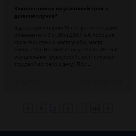
Каковы шансы на условный срок в
данном случае?
Здравствуйте парню 16 лет, ранее не судим,
обвинен по ч.3 ст.30 ст.228.1 ч.4. Хорошие
характеристики с места учебы, места
жительства. Но состоит на учете в ПДН. Есть
официальное трудоустройство (приложен
трудовой договор к делу). При …
Иван, г. Пенза
30 ноября 2017 г. 19:05
1
2
3
...
100