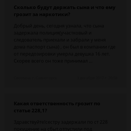
Сколько будут держать сына и что ему
грозит за наркотики?
Добрый день, сегодня узнала, что сына
задержала полиция(участковый и
следователь приехали и забрали у меня
дома паспорт сына) , он был в компании где
от передозировки умерла девушка 16 лет.
Скорее всего он тоже принимал …
Светлана, г. Саяногорск
3 декабря 2017 г. 20:58
Какая ответственность грозит по
статье 228,1?
Здравствуйте!сестру задержали по ст 228
покушение на сбыт.отпустили под