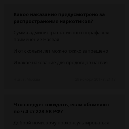
Какое наказание предусмотрено за
распространение наркотиков?
Сумма администратративного штрафа для
применение Насвая
И от скольки лет можно тяжко запрешено
И какое накозание для продовцов насвая
Hizri, г. Москва
29 ноября 2017 г. 21:18
Что следует ожидать, если обвиняют
по ч 4 ст 228 УК РФ?
Доброй ночи, хочу проконсультироваться