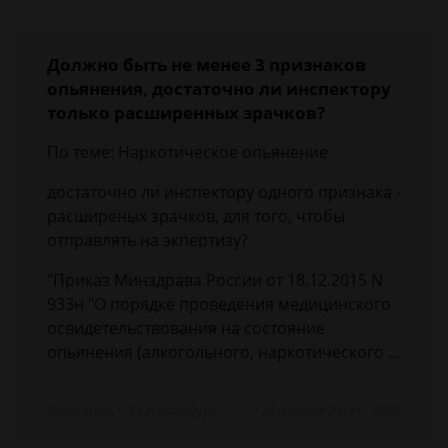
Должно быть не менее 3 признаков
опьянения, достаточно ли инспектору
только расширенных зрачков?
По теме: Наркотическое опьянение
достаточно ли инспектору одного признака -
расширеных зрачков, для того, чтобы
отправлять на экпертизу?
"Приказ Минздрава России от 18.12.2015 N
933н "О порядке проведения медицинского
освидетельствования на состояние
опьянения (алкогольного, наркотического …
Алексанлр, г. Екатеринбург
26 ноября 2017 г. 16:09