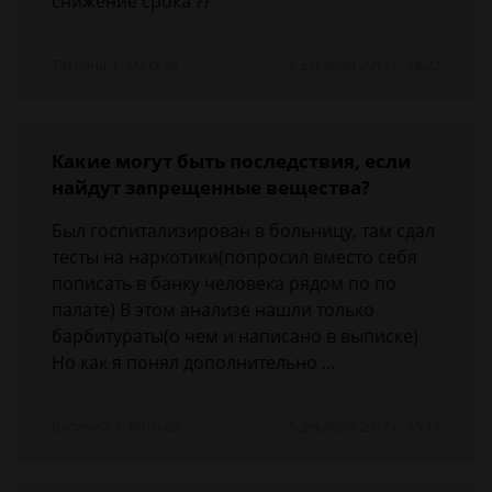
снижение срока ??
Татьяна, г. Москва
6 декабря 2017 г. 18:22
Какие могут быть последствия, если
найдут запрещенные вещества?
Был госпитализирован в больницу, там сдал
тесты на наркотики(попросил вместо себя
пописать в банку человека рядом по по
палате) В этом анализе нашли только
барбитураты(о чем и написано в выписке)
Но как я понял дополнительно …
Василий, г. Москва
5 декабря 2017 г. 15:11