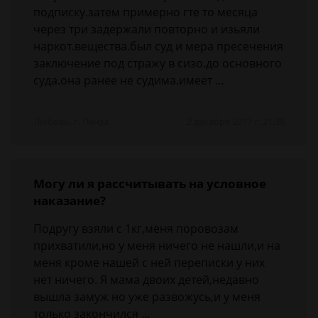
подписку.затем примерно гте то месяца
через три задержали повторно и изьяли
наркот.вещества.был суд и мера пресечения
заключение под стражу в сизо.до основного
суда.она ранее не судима.имеет …
Любовь, г. Пенза
2 декабря 2017 г. 21:38
Могу ли я рассчитывать на условное
наказание?
Подругу взяли с 1кг,меня поровозам
прихватили,но у меня ничего не нашли,и на
меня кроме нашей с ней переписки у них
нет ничего. Я мама двоих детей,недавно
вышла замуж но уже развожусь,и у меня
только закончился …