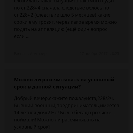
сложилась такая ситуация знакомого судят
по ст.228ч4 сначала следствие велось по
ст.228ч2 (следствие шло 5 месяцев) какие
сроки ему грозят, через какое время можно
подать на аппеляцию (ещё один вопрос
если …
Елена, г. Армавир
27 ноября 2017 г. 0:25
Можно ли рассчитывать на условный
срок в данной ситуации?
Добрый вечер,скажите пожалуйста,228/2ч.
Бывший военный,предприниматель,имеется
14 летняя дочь! Но! Был в бегах,в розыске...
поймали! Можно ли рассчитывать на
условный срок?