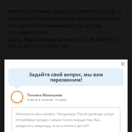
влечет наложение административного штрафа в
размере от четырех тысяч до пяти тысяч рублей
или административный арест на срок до
пятнадцати суток.
(в ред. Федеральных законов от 22.06.2007 N 116-
ФЗ, от 28.12.2010 N 417-ФЗ)
(см. текст в предыдущей редакции)
Задайте свой вопрос, мы вам
перезвоним!
5 декабря 2017 г. 15:14
Татьяна Малышева
Отвечу в течение 10 минут
Спросить юриста
Была ли эта статья для вас полезной?