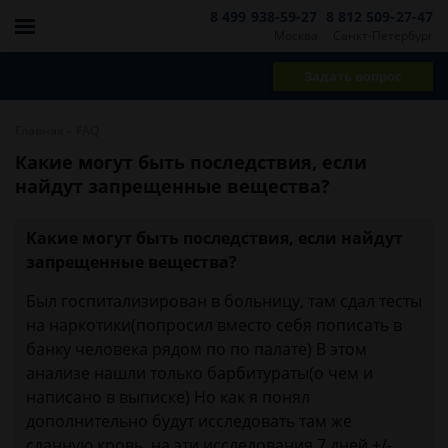
8 499 938-59-27
8 812 509-27-47
Москва
Санкт-Петербург
Задать вопрос
-
Главная
FAQ
Какие могут быть последствия, если
найдут запрещенные вещества?
Какие могут быть последствия, если найдут
запрещенные вещества?
Был госпитализирован в больницу, там сдал тесты
на наркотики(попросил вместо себя пописать в
банку человека рядом по по палате) В этом
анализе нашли только барбитураты(о чем и
написано в выписке) Но как я понял
дополнительно будут исследовать там же
сданную кровь, на эти исследования 7 дней +/-.