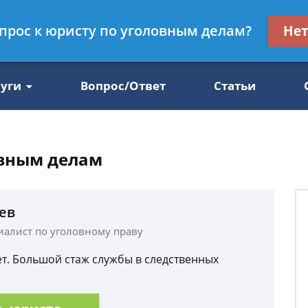
Получите консул
опрос к юристу по уголовным делам?
Не
47
бес
луги
Вопрос/Ответ
Статьи
овным делам
ев
циалист по уголовному праву
ет. Большой стаж службы в следственных