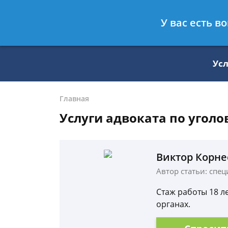
Москва
Санкт-Петербург
У вас есть в
8 499 938-59-27
8 812 509-27-
Ус
Главная
Услуги адвоката по угол
Виктор Корне
Автор статьи: cпе
Стаж работы 18 л
органах.