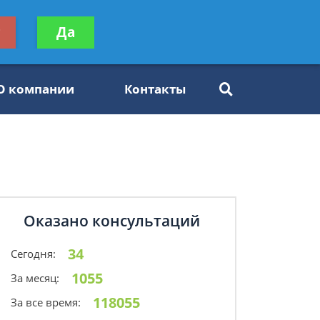
ьтацию
т
Да
Задать вопрос
платно
О компании
Контакты
Оказано консультаций
34
Сегодня:
1055
За месяц:
118055
За все время: