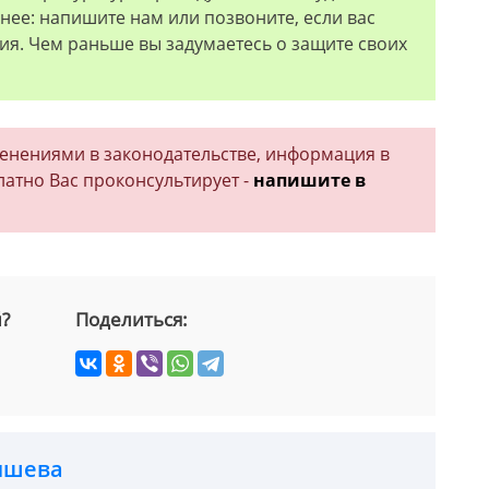
нее: напишите нам или позвоните, если вас
я. Чем раньше вы задумаетесь о защите своих
менениями в законодательстве, информация в
латно Вас проконсультирует -
напишите в
й?
Поделиться:
ышева