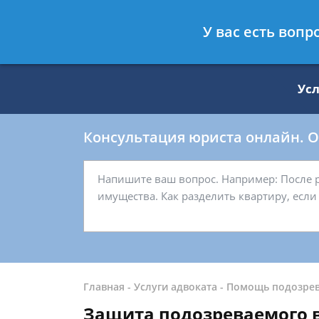
Москва
Санкт-Петербург
У вас есть воп
8 499 938-59-27
8 812 509-27-
Ус
Консультация юриста онлайн. От
Главная
-
Услуги адвоката
-
Помощь подозре
Защита подозреваемого в