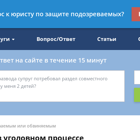
Получите консул
рос к юристу по защите подозреваемых?
47
бес
луги
Вопрос/Ответ
Статьи
вет на сайте в течение 15 минут
ваемым или обвиняемым
 уголовном процессе