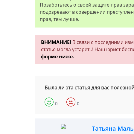
Позаботьтесь о своей защите прав зара
подозревают в совершении преступлени
прав, тем лучше.
ВНИМАНИЕ!
В связи с последними из
статье могла устареть! Наш юрист бесп
форме ниже.
Была ли эта статья для вас полезно
0
0
Татьяна Мал