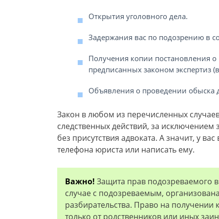
Открытия уголовного дела.
Задержания вас по подозрению в с
Получения копии постановления о
предписанных законом экспертиз (в
Объявления о проведении обыска до
Закон в любом из перечисленных случаев 
следственных действий, за исключением 
без присутствия адвоката. А значит, у ва
телефона юриста или написать ему.
Важно!
Защита прав подозреваемого в 
случае с подозреваемым, организована
разбирательства. Право на получении
только от родственников или иных заин