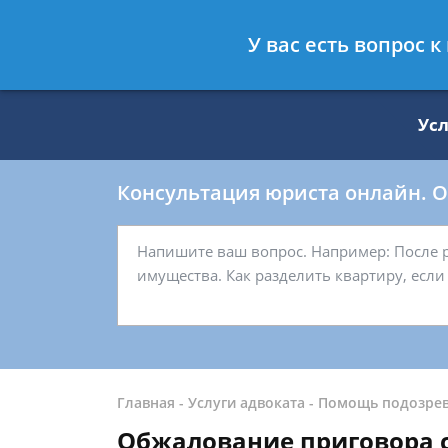
Москва
Санкт-Петербург
У вас есть вопрос 
8 499 938-59-27
8 812 509-27-
Ус
Консультация юриста онлайн. От
Главная
-
Услуги адвоката
-
Помощь подозре
Обжалование приговора с