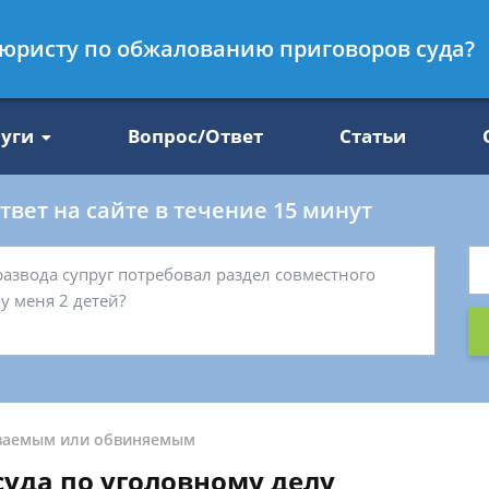
Получите консул
к юристу по обжалованию приговоров суда?
47
бес
луги
Вопрос/Ответ
Статьи
вет на сайте в течение 15 минут
ваемым или обвиняемым
уда по уголовному делу