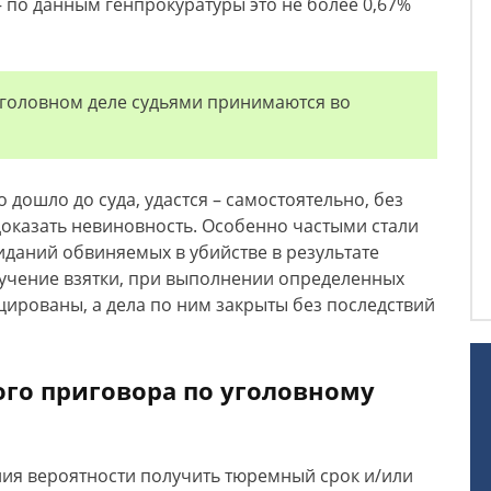
 по данным генпрокуратуры это не более 0,67%
уголовном деле судьями принимаются во
ло дошло до суда, удастся – самостоятельно, без
оказать невиновность. Особенно частыми стали
иданий обвиняемых в убийстве в результате
лучение взятки, при выполнении определенных
цированы, а дела по ним закрыты без последствий
го приговора по уголовному
ия вероятности получить тюремный срок и/или