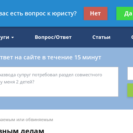
Получите консул
вас есть вопрос к юристу?
Нет
Да
47
бес
луги
Вопрос/Ответ
Статьи
вет на сайте в течение 15 минут
ваемым или обвиняемым
овным делам