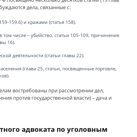
Ф посвящено несколько десятков статей (19 глав
буждаются дела, связанные с:
59-159.6) и кражами (статья 158).
 том числе – убийство, статьи 105-109, причинение
вы 16).
кой деятельности (статьи главы 22).
селения (глава 25, статьи, посвященные торговле,
ов).
делам востребованы при рассмотрении дел,
ления против государственной власти) – дача и
ытного адвоката по уголовным