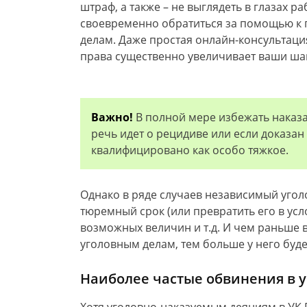
штраф, а также – не выглядеть в глазах 
своевременно обратиться за помощью к 
делам. Даже простая онлайн-консультация
права существенно увеличивает ваши ша
Важно!
В полной мере избежать наказа
речь идет о рецидиве или если доказан
квалифицировано как особо тяжкое.
Однако в ряде случаев независимый уго
тюремный срок (или превратить его в ус
возможных величин и т.д. И чем раньше 
уголовным делам, тем больше у него буд
Наиболее частые обвинения в 