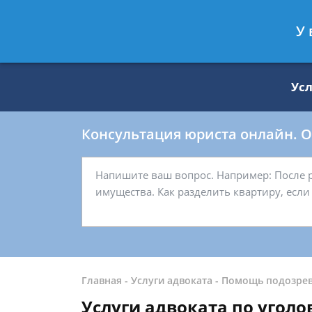
Москва
Санкт-Петербург
У 
8 499 938-59-27
8 812 509-27-
Ус
Консультация юриста онлайн. От
Главная
-
Услуги адвоката
-
Помощь подозре
Услуги адвоката по угол