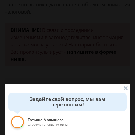
на то, что вы никогда не станете объектом внимания
налоговой.
ВНИМАНИЕ!
В связи с последними
изменениями в законодательстве, информация
в статье могла устареть! Наш юрист бесплатно
Вас проконсультирует -
напишите в форме
ниже.
Была ли эта статья для вас полезной?
Задайте свой вопрос, мы вам
0
0
перезвоним!
Поделиться:
Татьяна Малышева
Отвечу в течение 10 минут