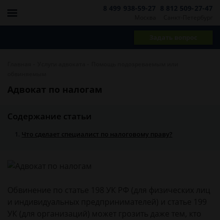
8 499 938-59-27
8 812 509-27-47
Москва
Санкт-Петербург
Задать вопрос
-
-
Главная
Услуги адвоката
Помощь подозреваемым или
обвиняемым
Адвокат по налогам
Содержание статьи
Что сделает специалист по налоговому праву?
Обвинение по статье 198 УК РФ (для физических лиц
и индивидуальных предпринимателей) и статье 199
УК (для организаций) может грозить даже тем, кто