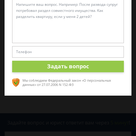
Татьяна Малышева
Автор статьи: практикующий эксперт по укрф
Стаж с 2011 г. Специализируюсь на
представлении интересов в суде. Работаю как с
физическими, так и с юридическими лицами.
Задать вопрос
Спросить юриста
Мы соблюдаем Федеральный закон «О персональных
данных»
от 27.07.2006 N 152-ФЗ
Задайте вопрос и юрист ответит вам через
5 минут
!