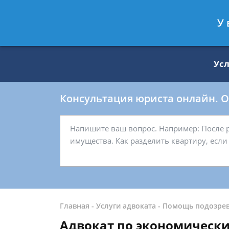
Москва
Санкт-Петербург
У 
8 499 938-59-27
8 812 509-27-
Ус
Консультация юриста онлайн. От
Главная
-
Услуги адвоката
-
Помощь подозре
Адвокат по экономическ