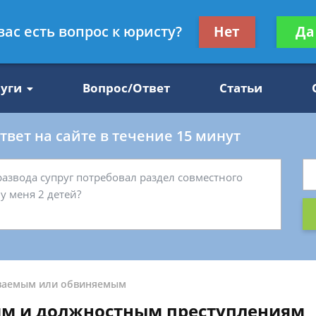
Получите консул
вас есть вопрос к юристу?
Нет
Да
47
бес
луги
Вопрос/Ответ
Статьи
вет на сайте в течение 15 минут
ваемым или обвиняемым
им и должностным преступлениям