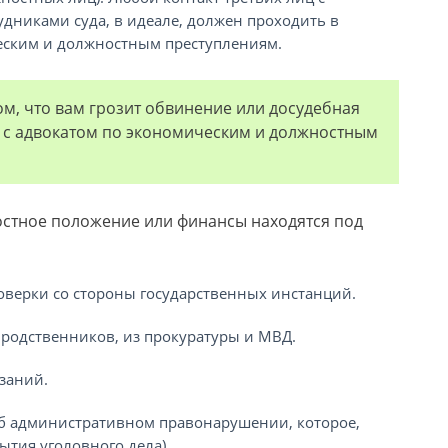
дниками суда, в идеале, должен проходить в
еским и должностным преступлениям.
м, что вам грозит обвинение или досудебная
я с адвокатом по экономическим и должностным
остное положение или финансы находятся под
роверки со стороны государственных инстанций.
 родственников, из прокуратуры и МВД.
заний.
 об административном правонарушении, которое,
ытия уголовного дела).