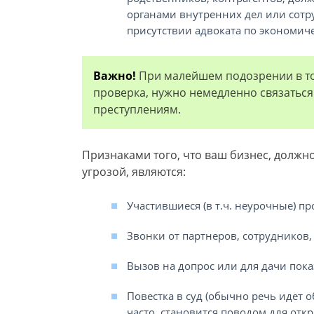
органами внутренних дел или сотру
присутствии адвоката по экономич
Важно!
При малейшем подозрении в то
проверка, нужно немедленно связатьс
преступлениям.
Признаками того, что ваш бизнес, должн
угрозой, являются:
Участившиеся (в т.ч. неурочные) п
Звонки от партнеров, сотрудников,
Вызов на допрос или для дачи пока
Повестка в суд (обычно речь идет
часто, становится поводом для откр