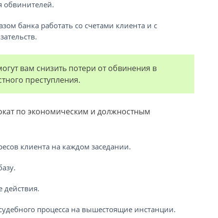
я обвинителей.
азом банка работать со счетами клиента и с
зательств.
огут вам снизить потери от обвинения в
тного преступления.
вокат по экономическим и должностным
ресов клиента на каждом заседании.
азу.
е действия.
 судебного процесса на вышестоящие инстанции.