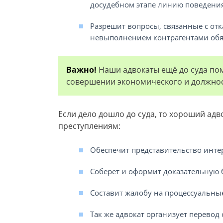
досудебном этапе линию поведени
Разрешит вопросы, связанные с отк
невыполнением контрагентами обя
Важно!
Наши адвокаты ещё до суда пом
совершении экономического и должнос
Если дело дошло до суда, то хороший ад
преступлениям:
Обеспечит представительство инте
Соберет и оформит доказательную б
Составит жалобу на процессуальны
Так же адвокат организует перевод