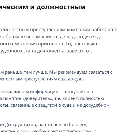
мическим и должностным
должностным преступлениям компании работают в
и обратился к нам клиент, дело доводится до
ого смягчения приговора. То, насколько
дебного этапа для клиента, зависит от:
ем раньше, тем лучше. Мы рекомендуем связаться с
жностным преступлениям ещё до суда.
пециалистам информации – неслучайно в
 понятие «доверитель», т.е. клиент, полностью
ты, связанные с защитой в суде и на досудебном
иц (сотрудников, партнеров по бизнесу,
ностных лиц). Любой контакт третьих лиц с