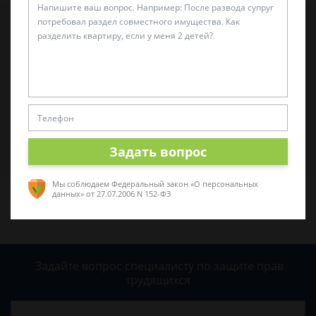
Татьяна Малышева
Автор статьи: практикующий эксперт по укрф
Стаж с 2011 г. Специализируюсь на
представлении интересов в суде. Работаю как с
физическими, так и с юридическими лицами.
Спросить юриста
Задать вопрос
Мы соблюдаем Федеральный закон «О персональных
данных»
от 27.07.2006 N 152-ФЗ
Задайте вопрос специалисту
по защите прав
трудящихся