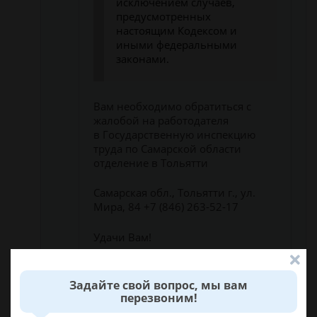
исключением случаев,
предусмотренных
настоящим Кодексом и
иными федеральными
законами.
Вам необходимо обратиться с
жалобой на работодателя
в Государственную инспекцию
труда по Самарской области
отделение в Тольятти
Самарская обл., Тольятти г., ул.
Мира, 84 +7 (846) 263-52-17
Удачи Вам!
задать вопрос
Задайте свой вопрос, мы вам
перезвоним!