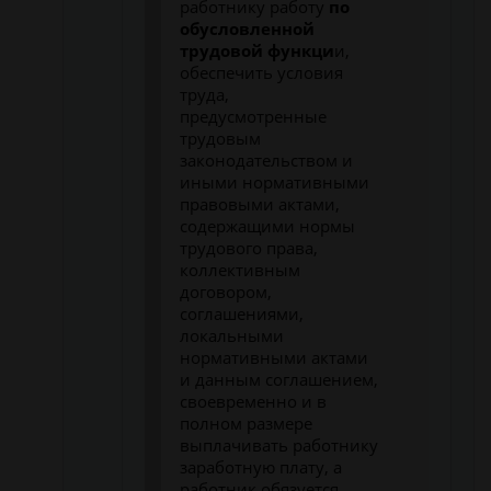
работнику работу
по
обусловленной
трудовой функци
и,
обеспечить условия
труда,
предусмотренные
трудовым
законодательством и
иными нормативными
правовыми актами,
содержащими нормы
трудового права,
коллективным
договором,
соглашениями,
локальными
нормативными актами
и данным соглашением,
своевременно и в
полном размере
выплачивать работнику
заработную плату, а
работник обязуется