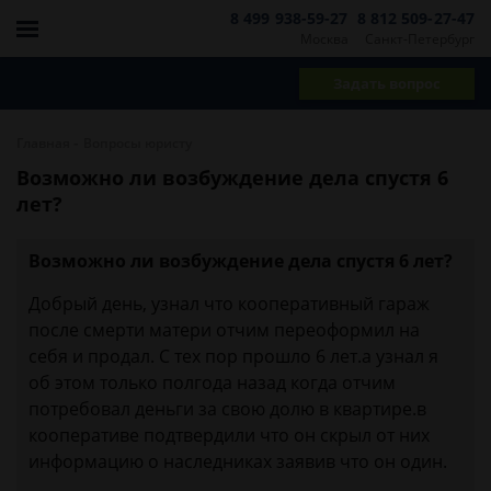
8 499 938-59-27
8 812 509-27-47
Москва
Санкт-Петербург
Задать вопрос
-
Главная
Вопросы юристу
Возможно ли возбуждение дела спустя 6
лет?
Возможно ли возбуждение дела спустя 6 лет?
Добрый день, узнал что кооперативный гараж
после смерти матери отчим переоформил на
себя и продал. С тех пор прошло 6 лет.а узнал я
об этом только полгода назад когда отчим
потребовал деньги за свою долю в квартире.в
кооперативе подтвердили что он скрыл от них
информацию о наследниках заявив что он один.