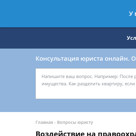
Москва
Санкт-Петербург
У 
8 499 938-59-27
8 812 509-27-
Ус
Консультация юриста онлайн. От
Главная
-
Вопросы юристу
Воздействие на правоохр