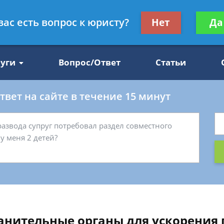
Получите консул
вас есть вопрос к юристу?
Нет
Да
47
бес
луги
Вопрос/Ответ
Статьи
вет на сайте в течение 15 минут
анительные органы для ускорения 