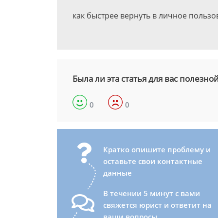
как быстрее вернуть в личное пользо
Была ли эта статья для вас полезно
0
0
Кратко опишите проблему и
оставьте свои контактные
данные
В течении 5 минут с вами
свяжется юрист и ответит на
ваши вопросы