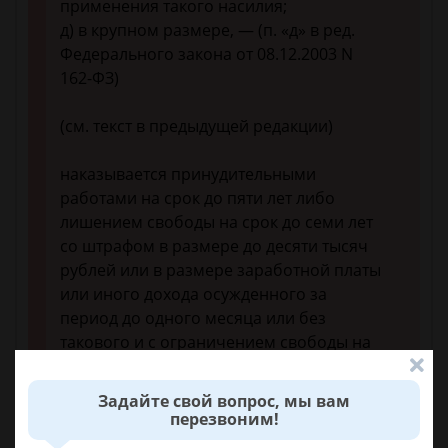
применения такого насилия;
д) в крупном размере, — (п. «д» в ред.
Федерального закона от 08.12.2003 N
162-ФЗ)
(см. текст в предыдущей редакции)
наказывается принудительными
работами на срок до пяти лет либо
лишением свободы на срок до семи лет
со штрафом в размере до десяти тысяч
рублей или в размере заработной платы
или иного дохода осужденного за
период до одного месяца или без
такового и с ограничением свободы на
срок до одного года или без такового.
(в ред. Федерального закона от
Задайте свой вопрос, мы вам
07.12.2011 N 420-ФЗ)
перезвоним!