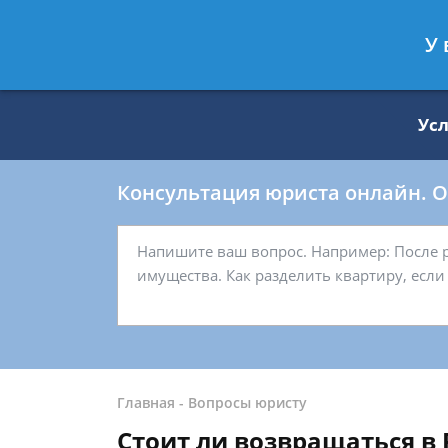
Москва
Санкт-Петербург
У 
8 499 938-59-27
8 812 509-27-
Ус
Консультация юриста онлайн. От
Главная
-
Вопросы юристу
Стоит ли возвращаться в 