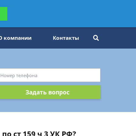
ьтацию
Задать вопрос
платно
О компании
Контакты
Задать вопрос
о ст 159 ч 3 УК РФ?