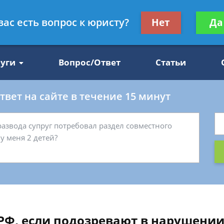
Получите консул
вас есть вопрос к юристу?
Нет
Да
47
бес
луги
Вопрос/Ответ
Статьи
вет на сайте в течение 15 минут
РФ, если подозревают в нарушении п