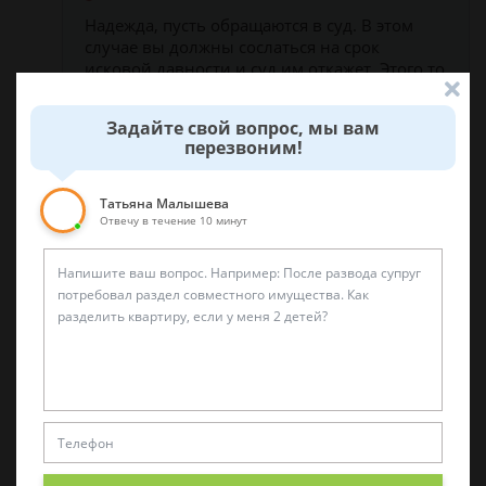
Надежда, пусть обращаются в суд. В этом
случае вы должны сослаться на срок
исковой давности и суд им откажет. Этого то
они и добиваются. Вы можете не платить, а
ждать обращения в суд.
Задайте свой вопрос, мы вам
перезвоним!
задать вопрос
Татьяна Малышева
Отвечу в течение 10 минут
Была ли эта статья для вас полезной?
0
0
Поделиться: