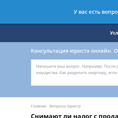
Москва
Санкт-Петербург
У вас есть вопр
8 499 938-59-27
8 812 509-27-
Ус
Консультация юриста онлайн. От
Главная
-
Вопросы юристу
Снимают ли налог с прода