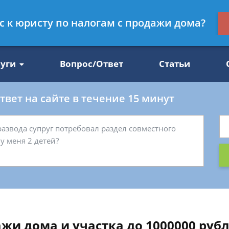
Получите консул
ос к юристу по налогам с продажи дома?
47
бес
луги
Вопрос/Ответ
Статьи
вет на сайте в течение 15 минут
жи дома и участка до 1000000 руб