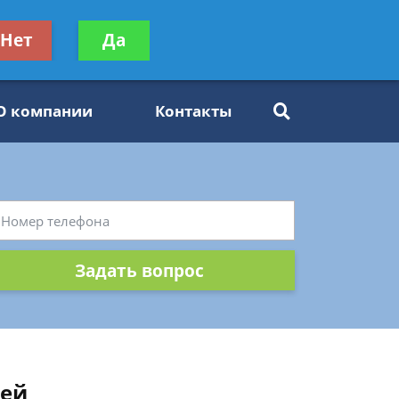
ьтацию
Нет
Да
Задать вопрос
платно
О компании
Контакты
Задать вопрос
лей