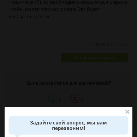
психический), то необходимо обратиться к врачу,
чтобы он это зафиксировал. Это будет
доказательством.
1 июня 2018 г. 15:51
Спросить юриста
Была ли эта статья для вас полезной?
0
0
Поделиться:
Задайте свой вопрос, мы вам
перезвоним!