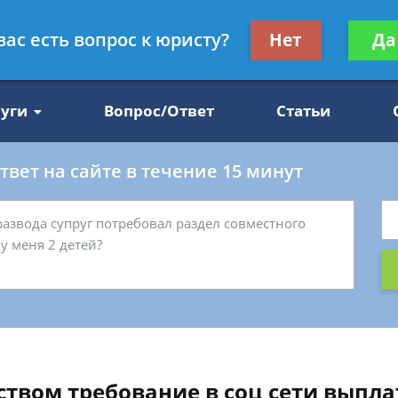
Получите консул
вас есть вопрос к юристу?
Нет
Да
47
бес
луги
Вопрос/Ответ
Статьи
вет на сайте в течение 15 минут
ством требование в соц сети выпла