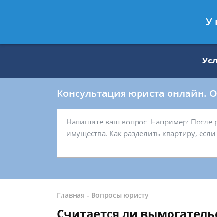
Москва
Санкт-Петербург
У 
8 499 938-59-27
8 812 509-27-
Ус
Консультация юриста онлайн. От
Главная
-
Вопросы юристу
Считается ли вымогатель