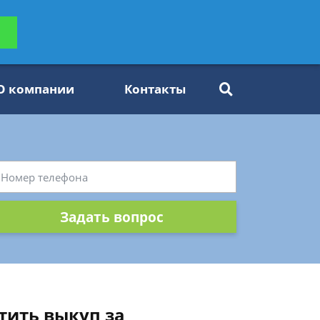
ьтацию
Задать вопрос
платно
О компании
Контакты
Задать вопрос
тить выкуп за