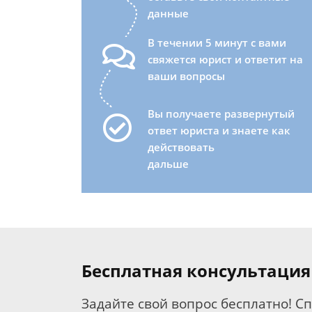
данные
В течении 5 минут с вами
свяжется юрист и ответит на
ваши вопросы
Вы получаете развернутый
ответ юриста и знаете как
действовать
дальше
Бесплатная консультация
Задайте свой вопрос бесплатно! С