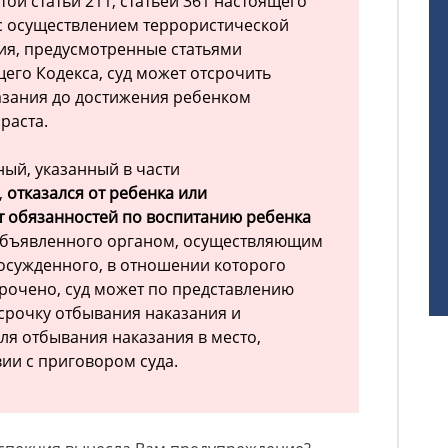
той статьи 211, статьей 361 настоящего
с осуществлением террористической
ия, предусмотренные статьями
ящего Кодекса, суд может отсрочить
азания до достижения ребенком
раста.
нный, указанный в части
,
отказался от ребенка или
т обязанностей по воспитанию ребенка
объявленного органом, осуществляющим
осужденного, в отношении которого
рочено, суд может по представлению
тсрочку отбывания наказания и
ля отбывания наказания в место,
вии с приговором суда.