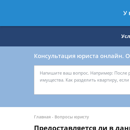
Москва
Санкт-Петербург
У 
8 499 938-59-27
8 812 509-27-
Ус
Консультация юриста онлайн. От
Главная
-
Вопросы юристу
Предоставляется ли в дан