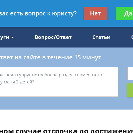
Получите консул
вас есть вопрос к юристу?
Нет
Да
47
бес
луги
Вопрос/Ответ
Статьи
вет на сайте в течение 15 минут
ном случае отсрочка до достижени