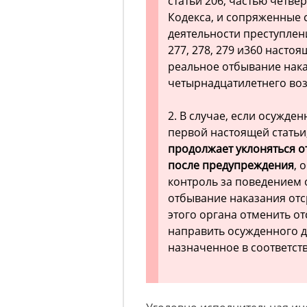
статьи 206, частью четвер
Кодекса, и сопряженные 
деятельности преступлен
277, 278, 279 и360 насто
реальное отбывание нак
четырнадцатилетнего воз
2. В случае, если осужде
первой настоящей статьи
продолжает уклоняться о
после предупреждения
, 
контроль за поведением 
отбывание наказания отс
этого органа отменить о
направить осужденного д
назначенное в соответст