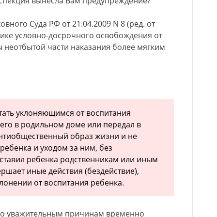
спекция вынесла Вам предупреждение?
ного Суда РФ от 21.04.2009 N 8 (ред. от
ктике условно-досрочного освобождения от
ы неотбытой части наказания более мягким
тать уклоняющимся от воспитания
 его в родильном доме или передал в
антиобщественный образ жизни и не
ребенка и уходом за ним, без
ставил ребенка родственникам или иным
ршает иные действия (бездействие),
лонении от воспитания ребенка.
 по уважительным причинам временно