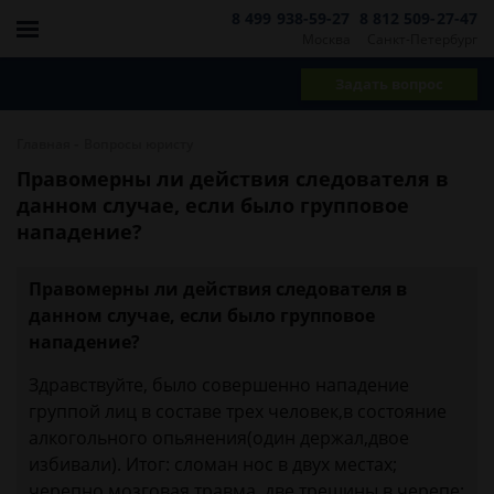
8 499 938-59-27
8 812 509-27-47
Москва
Санкт-Петербург
Задать вопрос
-
Главная
Вопросы юристу
Правомерны ли действия следователя в
данном случае, если было групповое
нападение?
Правомерны ли действия следователя в
данном случае, если было групповое
нападение?
Здравствуйте, было совершенно нападение
группой лиц в составе трех человек,в состояние
алкогольного опьянения(один держал,двое
избивали). Итог: сломан нос в двух местах;
черепно мозговая травма, две трещины в черепе;