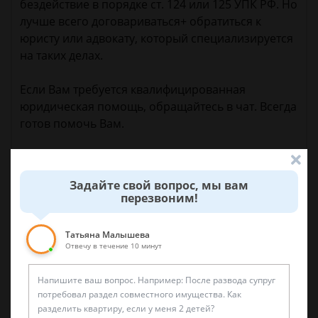
бездействие в порядке ст. 124 или 125 УПК РФ. Но
лучше всего договариваться+ обратиться к
юристу или адвокату, который специализируется
на таких делах.
Если Вам требуется квалифицированная
юридическая помощь, обращайтесь в чат. Всегда
готов помочь Вам.
С уважением к Вам,
юрист Дмитрий.
Задайте свой вопрос, мы вам
перезвоним!
29 апреля 2018 г. 21:56
Татьяна Малышева
Отвечу в течение 10 минут
Спросить юриста
Была ли эта статья для вас полезной?