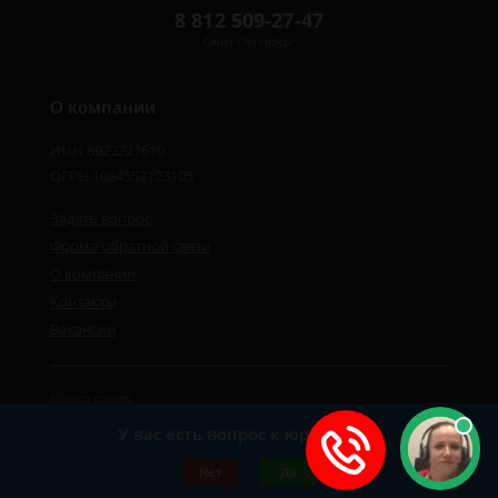
8 812 509-27-47
Санкт-Петербург
О компании
ИНН 8922221610
ОГРН 1084552123105
Задать вопрос
Форма обратной связи
О компании
Контакты
Вакансии
Карта сайта
Политика персональных данных
У вас есть вопрос к юристу?
©2019-2026 Все права защищены.
Нет
Да