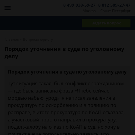
8 499 938-59-27
8 812 509-27-47
Москва
Санкт-Петербург
Задать вопрос
-
Главная
Вопросы юристу
Порядок уточнения в суде по уголовному
делу
Порядок уточнения в суде по уголовному делу
Тут ситуация такая, был конфликт с гражданином
— где была записана фраза «Я тебе сейчас
мордью набью, урод», я написал заявления в
прокуратуру по оскорблению и в полицию по
расправе, в итоге прокуратура по КоАП отказала,
а участковый просто направил в прокуратуру,
подал жалобу на отказ по КоАП в суд, но хочу в
суд также еще дополнительно заявить, что