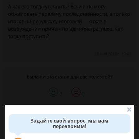
А как его тогда уточнить? Если я не могу
обжаловать перелачу последственности, а только
итоговый результат, итоговый — отказ в
возбуждении причем по административке. Как
тогда поступить?
25 мая 2018 г. 19:47
Была ли эта статья для вас полезной?
0
0
Поделиться:
Задайте свой вопрос, мы вам
перезвоним!