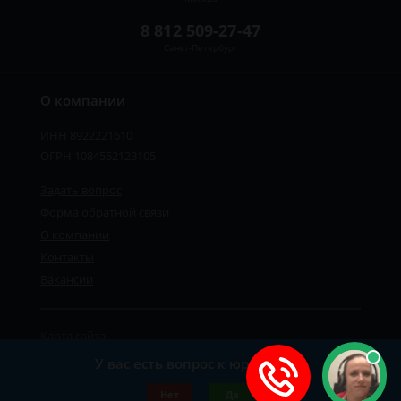
8 812 509-27-47
Санкт-Петербург
О компании
ИНН 8922221610
ОГРН 1084552123105
Задать вопрос
Форма обратной связи
О компании
Контакты
Вакансии
Карта сайта
Политика персональных данных
У вас есть вопрос к юристу?
©2019-2026 Все права защищены.
Нет
Да