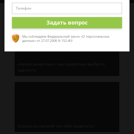
Последние статьи
Задать вопрос
Мы соблюдаем Федеральный закон «О персональных
данных»
от 27.07.2006 N 152-ФЗ
«Нужен защитник»: как правильно выбрать
адвоката
Угрозы расправой: как себя защитить?