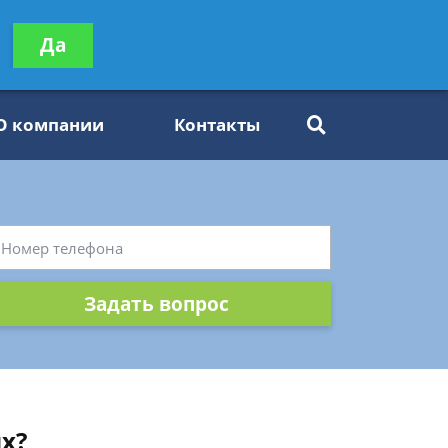
ьтацию
Да
Задать вопрос
платно
О компании
Контакты
Задать вопрос
х?