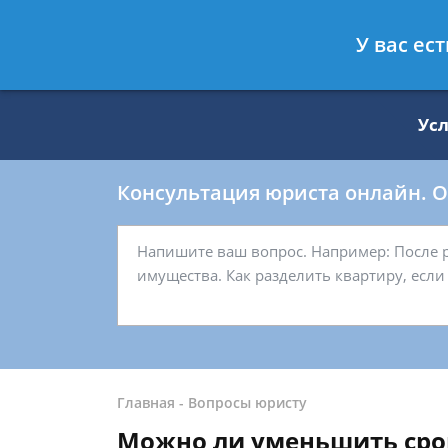
Москва
Санкт-Петербург
У вас ес
8 499 938-59-27
8 812 509-27-
Ус
Консультация юриста онлайн. От
Главная
-
Вопросы юристу
Можно ли уменьшить срок