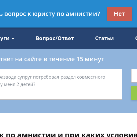
Получите консул
ть вопрос к юристу по амнистии?
Нет
47
бес
луги
Вопрос/Ответ
Статьи
вет на сайте в течение 15 минут
 по амнистии и при каких условия