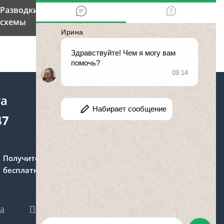
Разводки по телефону: 4 популярные
схемы
та
47
Получите консультацию
бесплатно
та
Политика персональных данных