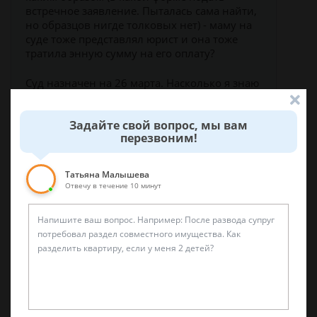
встречное заявление. Пыталась сама найти,
но образцов нигде толковых нет) - маму на
суде тоже представлял юрист и она тоже
тратила энную сумму на его оплату?
Суд назначен на 26 марта. Насколько я знаю
решение можно опротестовать в срок 10
дней - только когда он наступает? Со дня
Задайте свой вопрос, мы вам
принятия решения, т.е 26 марта + 10 дней ?
перезвоним!
С того дня, как оно (решение) будет на руки
получено? Или как?
Татьяна Малышева
Отвечу в течение 10 минут
Можно ли расторгнуть кредитный
Марина, г.
договор с банком на следующий день
Архангел
по закону?
ьск