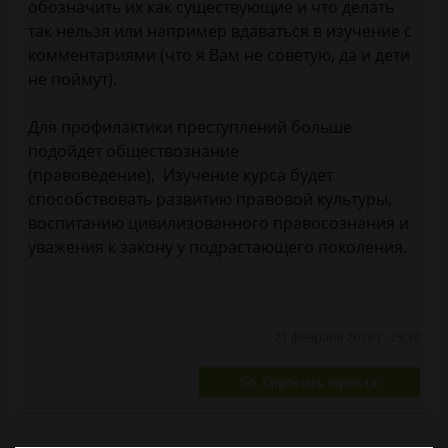
обозначить их как существующие и что делать
так нельзя или например вдаваться в изучение с
комментариями (что я Вам не советую, да и дети
не поймут).
Для профилактики преступлений больше
подойдет обществознание
(правоведение), Изучение курса будет
способствовать развитию правовой культуры,
воспитанию цивилизованного правосознания и
уважения к закону у подрастающего поколения.
21 февраля 2018 г. 15:38
Спросить юриста