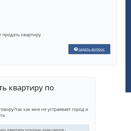
т продать квартиру
задать вопрос
ть квартиру по
овору?так как мне не устраевает город и
усь
ть квартиру которую дали сироте -