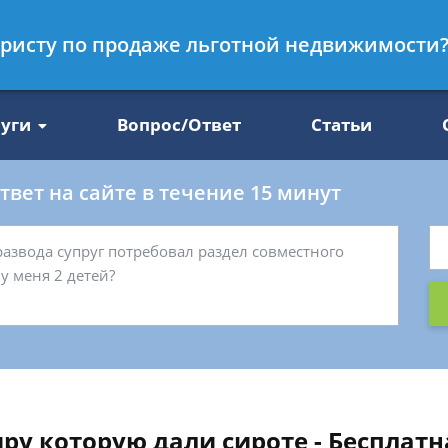
Получите консул
 юристу по продаже льготной недвижимости
47
бес
луги
Вопрос/Ответ
Статьи
вет на сайте в течение 15 минут
ру которую дали сироте - Бесплат