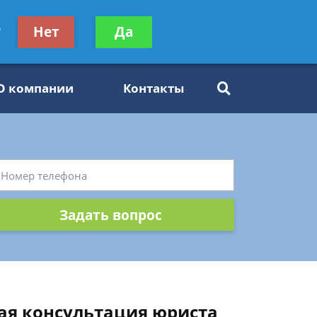
ьтацию
?
Нет
Да
Задать вопрос
платно
О компании
Контакты
Задать вопрос
ная консультация юриста