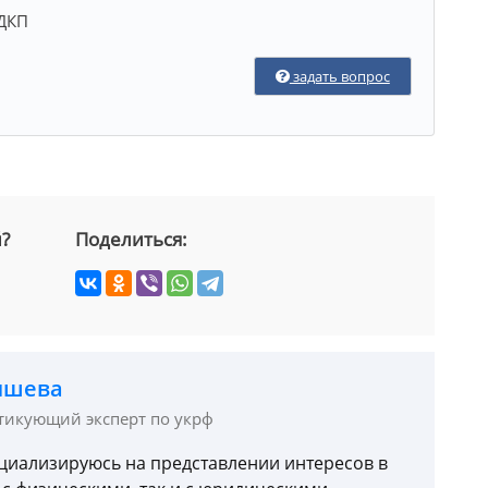
 ДКП
задать вопрос
й?
Поделиться:
ышева
ктикующий эксперт по укрф
пециализируюсь на представлении интересов в