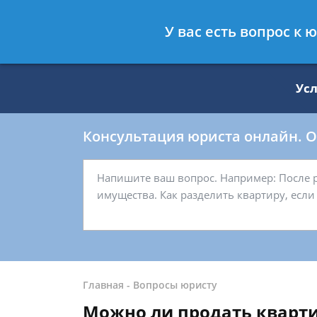
Москва
Санкт-Петербург
У вас есть вопрос к
8 499 938-59-27
8 812 509-27-
Ус
Консультация юриста онлайн. От
Главная
-
Вопросы юристу
Можно ли продать кварти