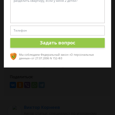
С уважением, Суворова Виктория.
задать вопрос
Задать вопрос
Была ли эта статья для вас полезной?
Мы соблюдаем Федеральный закон «О персональных
данных»
от 27.07.2006 N 152-ФЗ
0
0
Поделиться:
Виктор Корнеев
Автор статьи: cпециалист по уголовному