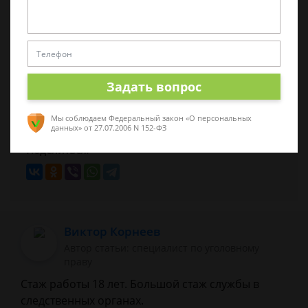
Была ли эта статья для вас полезной?
Задать вопрос
0
1
Мы соблюдаем Федеральный закон «О персональных
данных»
от 27.07.2006 N 152-ФЗ
Поделиться:
Виктор Корнеев
Автор статьи: cпециалист по уголовному
праву
Стаж работы 18 лет. Большой стаж службы в
следственных органах.